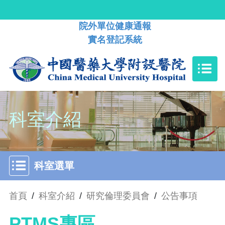
院外單位健康通報
實名登記系統
科室介紹
科室選單
首頁
/
科室介紹
/
研究倫理委員會
/
公告事項
PTMS專區