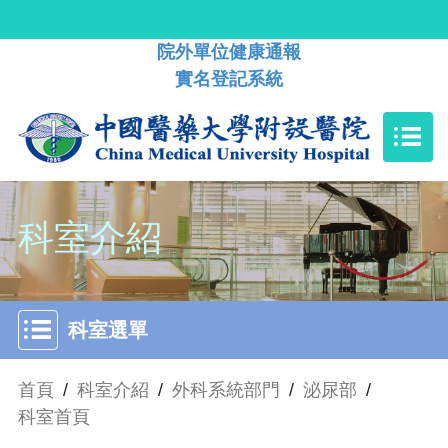
院外單位健康通報
實名登記系統
科室介紹
科室選單
首頁
/
科室介紹
/
外科系統部門
/
泌尿部
/
科室首頁