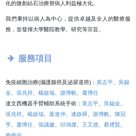
化的微創結石治療替病人利益極大化。
我們秉持以病人為中心，提供卓越及全人的醫療服
務，並發揮大學醫院教學、研究等宗旨。
服務項目
免疫細胞治療(攝護腺癌及泌尿道癌)：
黃志平
、
吳錫
金
、
張兆祥
、
楊啟瑞
、
謝博帆
、
蕭博任
達文西機器手臂輔助系統手術：
黃志平
、
吳錫金
、
張兆祥
、
楊啟瑞
、
葉進仲
、
連啟舜
、
謝博帆
、
陳冠
亨
、
蕭博任
、
張議徽
、
邱鴻傑
、
王又德
、
蔡禮賢
、
賴俊佑