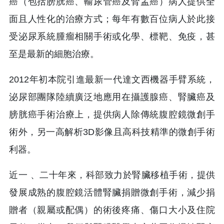
癌（包括膀胱癌、輸尿管癌及腎盂癌）病人提供全
面且人性化的治療方式；每年有數百位病人於此接
受泌尿系統腫瘤相關手術或化學、標靶、免疫，甚
至是最新的細胞治療。
2012年初本院引進最新一代達文西機器手臂系統，
泌尿部團隊陸續廣泛地應用在攝護腺癌、腎臟癌及
膀胱癌手術治療上，提供病人除傳統腹腔鏡微創手
術外，另一高解析3D影像且高科技精準的微創手術
利器。
近一 、二十年來，科部致力於腎臟移植手術，提供
發展成熟的腹腔鏡活體腎臟捐贈微創手術，減少捐
贈者（親屬或配偶）的術後疼痛、傷口大小及住院