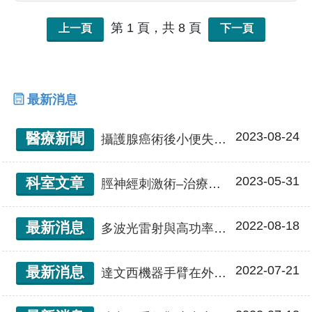
Kettering Cancer Center)擔任泌尿腫瘤研究
員。楊啟瑞醫師現為台灣泌尿科醫學會泌尿腫
第 1 頁，共 8 頁
上一頁
下一頁
瘤委員會委員。
最新消息
2023-08-24
醫療新聞
攝護腺癌術後小便失禁 好無奈 「可調式尿道中段懸吊手術」 精準調整阻力 揮別漏尿人生 七旬翁生活轉彩色
2023-05-31
科室文章
脛神經刺激術–治療頻尿新利器
2022-08-18
最新消息
多波光雷射與高功率綠光雷射-安全、高效、恢復快的攝護腺肥大手術
2022-07-21
最新消息
達文西機器手臂在外科手術的應用