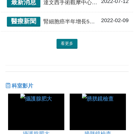
2022-07-12
最新消息
達文西手術觀摩中心(泌尿腫瘤、婦癌)
2022-02-09
醫療新聞
腎細胞癌半年增長5倍！達文西機器手臂輔助腎臟切除 術後三天順利出院
看更多
科室影片
攝護腺肥大
膀胱鏡檢查