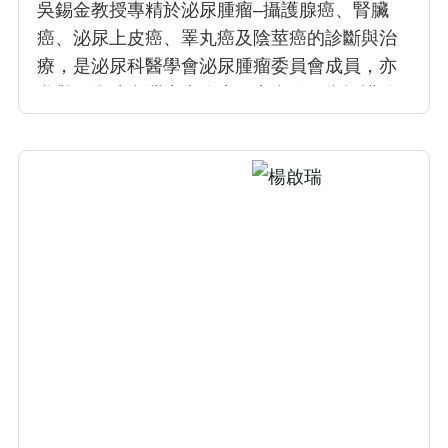
吳錫金教授專精於泌尿腫瘤–攝護腺癌、腎臟
癌、泌尿上皮癌、睪丸癌及陰莖癌的診斷與治
療，是泌尿科醫學會泌尿腫瘤委員會成員，亦
參與國衛院台灣癌症臨床研究合作組織攝護腺
癌臨床指引編撰。於 2008 及 2012 分別前往加
州大學爾灣分校附設醫院及佛羅里達州
Celebration 醫院進修機器手臂手術；亦專精於
微創手術包括冷凍治療及高頻率集中超音波治
療 (HIFU)，提供病人個人化的治療