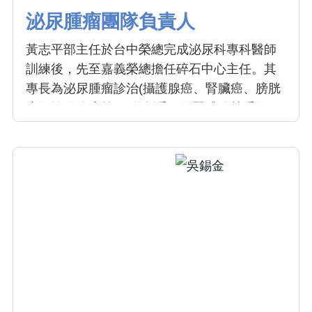
泌尿腫瘤團隊負責人
黃志平部主任於台中榮總完成泌尿科專科醫師
訓練後，先至嘉義榮總擔任碎石中心主任。其
專長為泌尿腫瘤診治(攝護腺癌、腎臟癌、膀胱
癌及輸尿管癌等)、微創手術及腎臟移植手術。
黃主任達文西及Hugo等機器手臂輔助系統手術
經驗豐富，累積逾2000例經驗。曾至美國俄亥
俄州醫學中心之機器手臂微創中心進修（攝護
腺癌根除手術及腎臟腫瘤部份切除手術），及
日本東京女子醫科大學附設醫院研修；亦專精
於攝護腺肥大雷射微創手術及泌尿腫瘤細胞治
療。