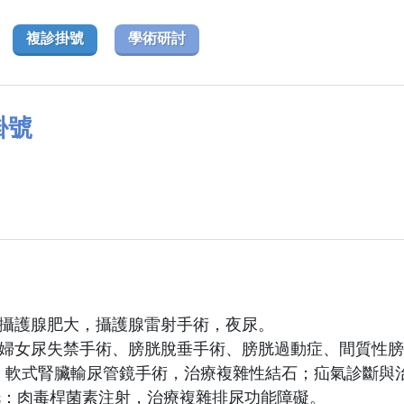
複診掛號
學術研討
掛號
尿: 攝護腺肥大，攝護腺雷射手術，夜尿。
尿: 婦女尿失禁手術、膀胱脫垂手術、膀胱過動症、間質性
尿：軟式腎臟輸尿管鏡手術，治療複雜性結石；疝氣診斷與
胱：肉毒桿菌素注射，治療複雜排尿功能障礙。