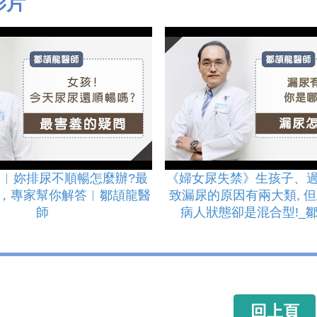
影片
︱妳排尿不順暢怎麼辦?最
《婦女尿失禁》生孩子、
，專家幫你解答︱鄒頡龍醫
致漏尿的原因有兩大類, 
師
病人狀態卻是混合型!_
回上頁