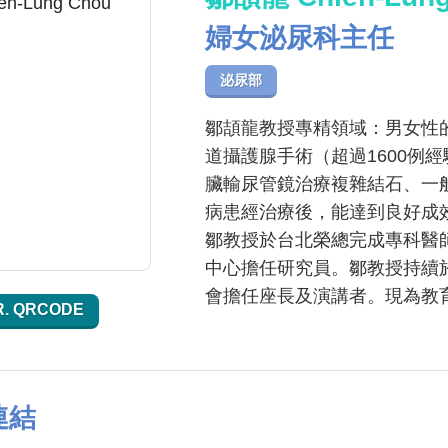
婦女泌尿科主任
泌尿部
鄒頡龍教授專精領域：男女性
道攝護腺手術（超過1600例
臟輸尿管鏡治療複雜結石、一
病患經治療後，能達到良好成
鄒教授於台北榮總完成專科醫
中心擔任研究員。鄒教授持續
會擔任座長及演講者。現為教
R. QRCODE
連結