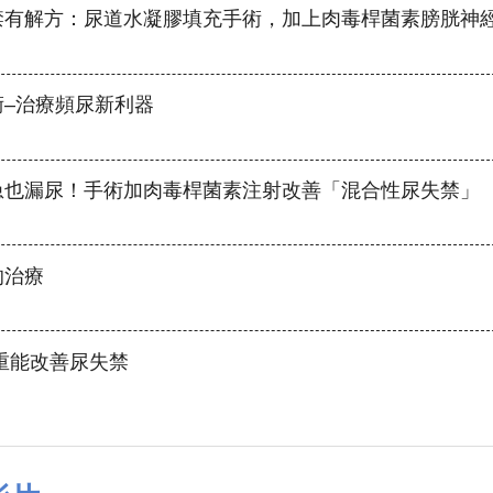
禁有解方：尿道水凝膠填充手術，加上肉毒桿菌素膀胱神
術–治療頻尿新利器
急也漏尿！手術加肉毒桿菌素注射改善「混合性尿失禁」
的治療
重能改善尿失禁