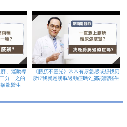
過胖、運動導
《膀胱不靈光》常常有尿急感或想找廁
但三分一之的
所!?我就是膀胱過動症嗎?_鄒頡龍醫生
鄒頡龍醫生