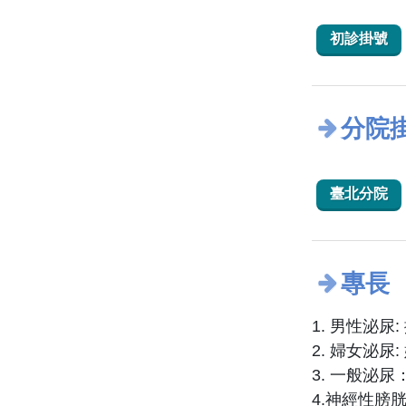
初診掛號
分院
臺北分院
專長
1. 男性泌
2. 婦女泌
3. 一般泌
4.神經性膀