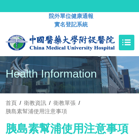
院外單位健康通報
實名登記系統
Health Information
首頁
/
衛教資訊
/
衛教單張
/
胰島素幫浦使用注意事項
胰島素幫浦使用注意事項