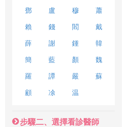
鄧
盧
穆
蕭
賴
錢
閻
戴
薛
謝
鍾
韓
簡
藍
顏
魏
羅
譚
嚴
蘇
顧
凃
温
步驟二、選擇看診醫師