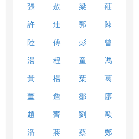
張
敖
梁
莊
許
連
郭
陳
陸
傅
彭
曾
湯
程
童
馮
黃
楊
葉
葛
董
詹
鄒
廖
趙
齊
劉
歐
潘
蔣
蔡
鄭