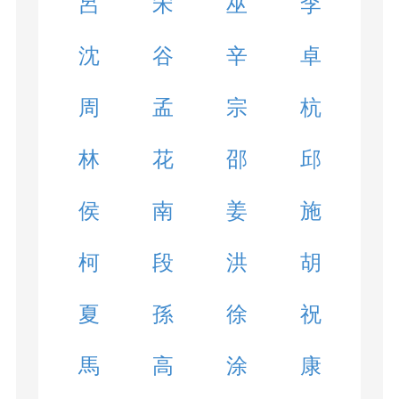
呂
宋
巫
李
沈
谷
辛
卓
周
孟
宗
杭
林
花
邵
邱
侯
南
姜
施
柯
段
洪
胡
夏
孫
徐
祝
馬
高
涂
康