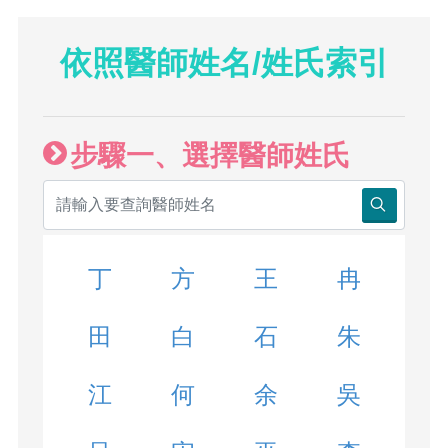
依照醫師姓名/姓氏索引
步驟一、選擇醫師姓氏
丁
方
王
冉
田
白
石
朱
江
何
余
吳