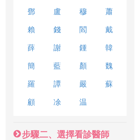
鄧
盧
穆
蕭
賴
錢
閻
戴
薛
謝
鍾
韓
簡
藍
顏
魏
羅
譚
嚴
蘇
顧
凃
温
步驟二、選擇看診醫師