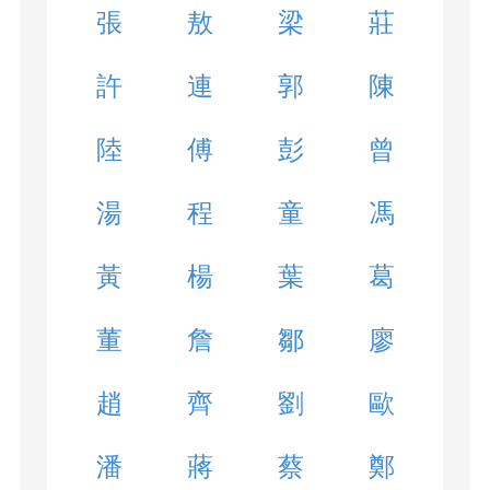
張
敖
梁
莊
許
連
郭
陳
陸
傅
彭
曾
湯
程
童
馮
黃
楊
葉
葛
董
詹
鄒
廖
趙
齊
劉
歐
潘
蔣
蔡
鄭