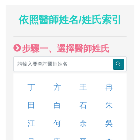
依照醫師姓名/姓氏索引
步驟一、選擇醫師姓氏
丁
方
王
冉
田
白
石
朱
江
何
余
吳