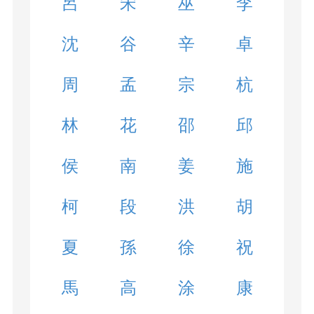
呂
宋
巫
李
沈
谷
辛
卓
周
孟
宗
杭
林
花
邵
邱
侯
南
姜
施
柯
段
洪
胡
夏
孫
徐
祝
馬
高
涂
康