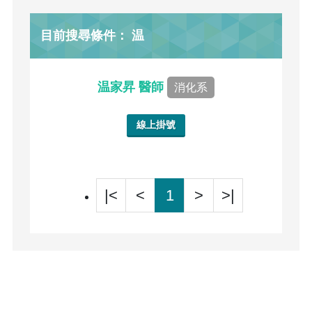
目前搜尋條件： 温
温家昇 醫師
消化系
線上掛號
|<
<
1
>
>|