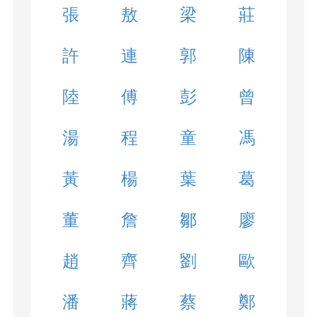
張
敖
梁
莊
許
連
郭
陳
陸
傅
彭
曾
湯
程
童
馮
黃
楊
葉
葛
董
詹
鄒
廖
趙
齊
劉
歐
潘
蔣
蔡
鄭