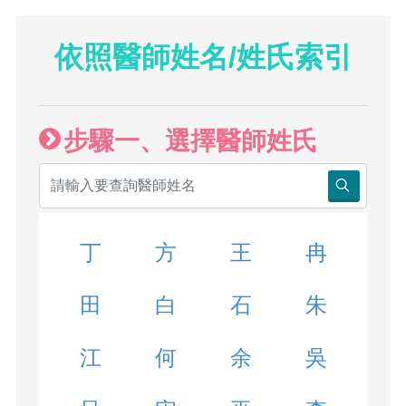
依照醫師姓名/姓氏索引
步驟一、選擇醫師姓氏
丁
方
王
冉
田
白
石
朱
江
何
余
吳