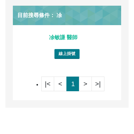
目前搜尋條件： 凃
凃敏謙 醫師
線上掛號
|<
<
1
>
>|