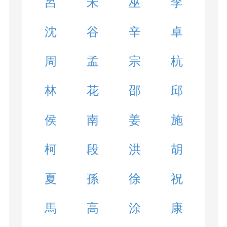
呂
宋
巫
李
沈
谷
辛
卓
周
孟
宗
杭
林
花
邵
邱
侯
南
姜
施
柯
段
洪
胡
夏
孫
徐
祝
馬
高
涂
康