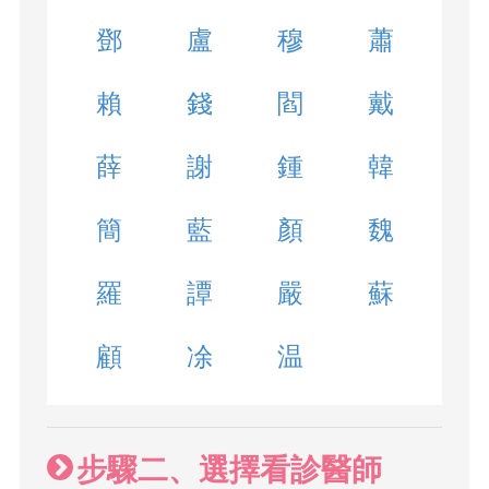
鄧
盧
穆
蕭
賴
錢
閻
戴
薛
謝
鍾
韓
簡
藍
顏
魏
羅
譚
嚴
蘇
顧
凃
温
步驟二、選擇看診醫師