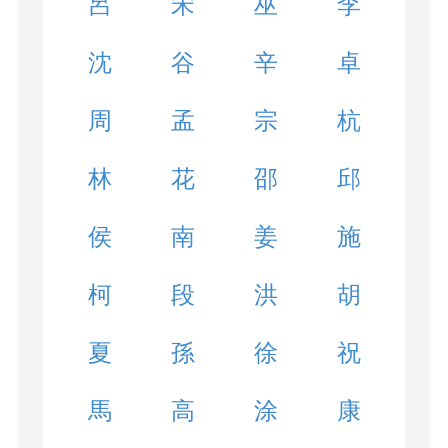
呂
宋
巫
李
沈
谷
辛
卓
周
孟
宗
杭
林
花
邵
邱
侯
南
姜
施
柯
段
洪
胡
夏
孫
徐
祝
馬
高
涂
康