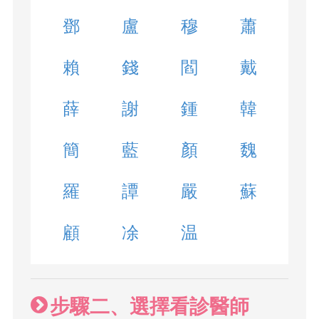
鄧
盧
穆
蕭
賴
錢
閻
戴
薛
謝
鍾
韓
簡
藍
顏
魏
羅
譚
嚴
蘇
顧
凃
温
步驟二、選擇看診醫師