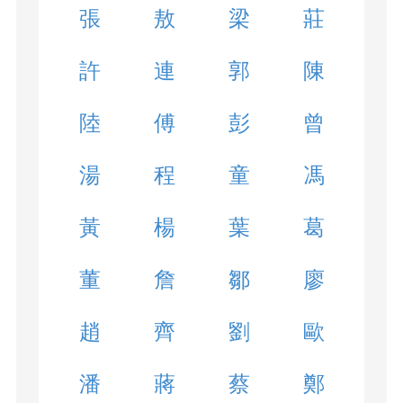
張
敖
梁
莊
許
連
郭
陳
陸
傅
彭
曾
湯
程
童
馮
黃
楊
葉
葛
董
詹
鄒
廖
趙
齊
劉
歐
潘
蔣
蔡
鄭