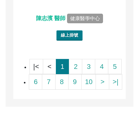
陳志濱 醫師
健康醫學中心
線上掛號
|<
<
1
2
3
4
5
6
7
8
9
10
>
>|