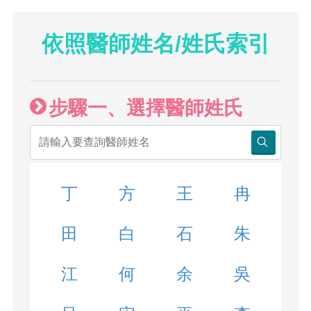
依照醫師姓名/姓氏索引
步驟一、選擇醫師姓氏
丁
方
王
冉
田
白
石
朱
江
何
余
吳