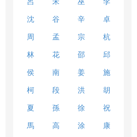
呂
宋
巫
李
沈
谷
辛
卓
周
孟
宗
杭
林
花
邵
邱
侯
南
姜
施
柯
段
洪
胡
夏
孫
徐
祝
馬
高
涂
康