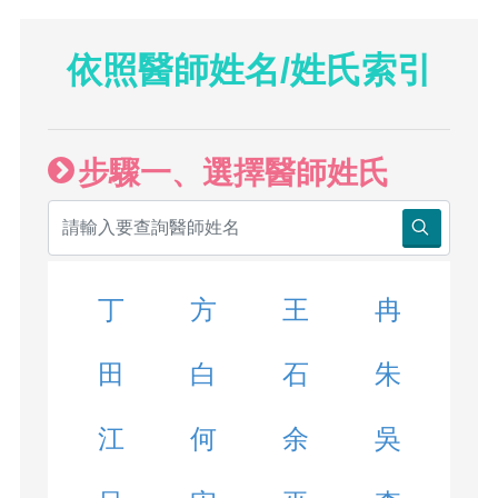
依照醫師姓名/姓氏索引
步驟一、選擇醫師姓氏
丁
方
王
冉
田
白
石
朱
江
何
余
吳