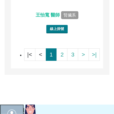
王怡寬 醫師
腎臟系
線上掛號
|<
<
1
2
3
>
>|