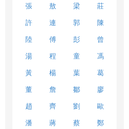
張
敖
梁
莊
許
連
郭
陳
陸
傅
彭
曾
湯
程
童
馮
黃
楊
葉
葛
董
詹
鄒
廖
趙
齊
劉
歐
潘
蔣
蔡
鄭