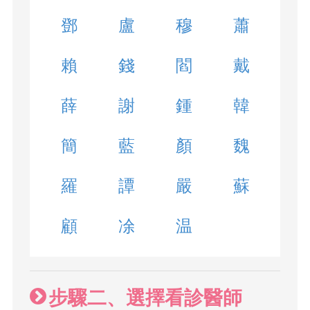
鄧
盧
穆
蕭
賴
錢
閻
戴
薛
謝
鍾
韓
簡
藍
顏
魏
羅
譚
嚴
蘇
顧
凃
温
步驟二、選擇看診醫師