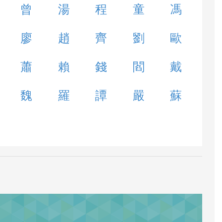
曾
湯
程
童
馮
廖
趙
齊
劉
歐
蕭
賴
錢
閻
戴
魏
羅
譚
嚴
蘇