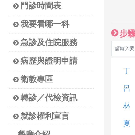
門診時間表
我要看哪一科
步
急診及住院服務
病歷與證明申請
丁
衛教專區
呂
轉診／代檢資訊
林
就診權利宣言
夏
餐廳介紹