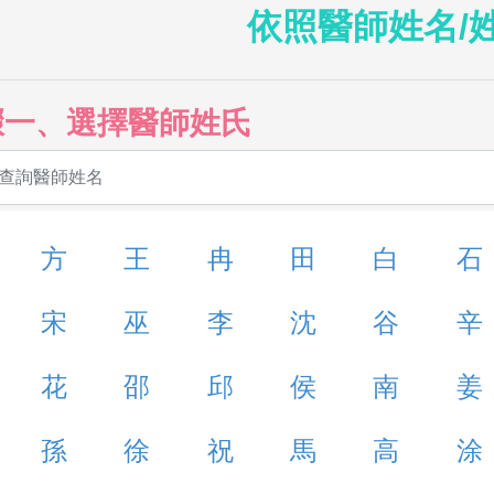
依照醫師姓名/
驟一、選擇醫師姓氏
方
王
冉
田
白
石
宋
巫
李
沈
谷
辛
花
邵
邱
侯
南
姜
孫
徐
祝
馬
高
涂