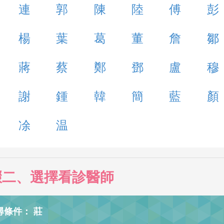
連
郭
陳
陸
傅
彭
楊
葉
葛
董
詹
鄒
蔣
蔡
鄭
鄧
盧
穆
謝
鍾
韓
簡
藍
顏
凃
温
驟二、選擇看診醫師
尋條件： 莊