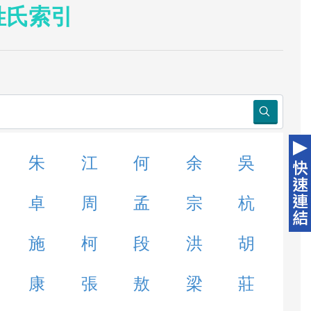
姓氏索引
朱
江
何
余
吳
卓
周
孟
宗
杭
施
柯
段
洪
胡
康
張
敖
梁
莊