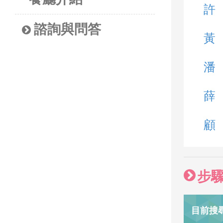
許
諮詢與問答
黃
潘
薛
顧
步
目前搜