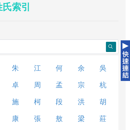
姓氏索引
朱
江
何
余
吳
卓
周
孟
宗
杭
施
柯
段
洪
胡
康
張
敖
梁
莊