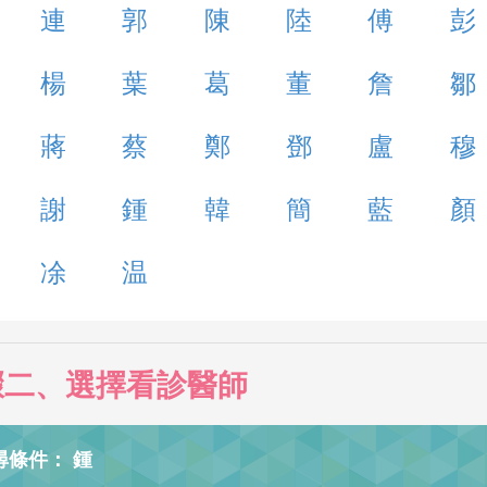
連
郭
陳
陸
傅
彭
楊
葉
葛
董
詹
鄒
蔣
蔡
鄭
鄧
盧
穆
謝
鍾
韓
簡
藍
顏
凃
温
驟二、選擇看診醫師
尋條件： 鍾