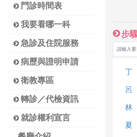
門診時間表
我要看哪一科
步
急診及住院服務
病歷與證明申請
丁
衛教專區
呂
轉診／代檢資訊
林
就診權利宣言
夏
餐廳介紹