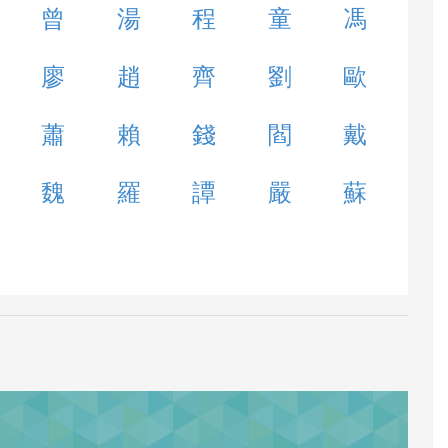
曾
湯
程
童
馮
廖
趙
齊
劉
歐
蕭
賴
錢
閻
戴
魏
羅
譚
嚴
蘇