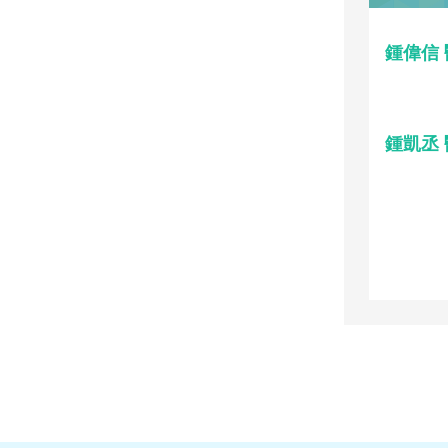
鍾偉信
鍾凱丞