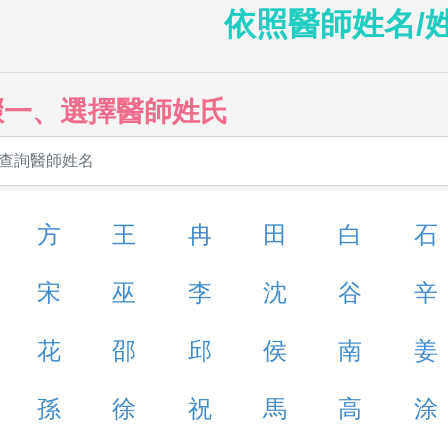
依照醫師姓名/
驟一、選擇醫師姓氏
方
王
冉
田
白
石
宋
巫
李
沈
谷
辛
花
邵
邱
侯
南
姜
孫
徐
祝
馬
高
涂