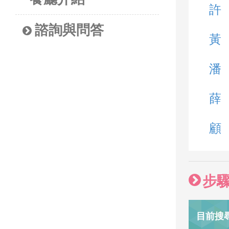
許
諮詢與問答
黃
潘
薛
顧
步
目前搜