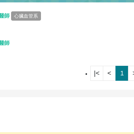
 醫師
心臟血管系
 醫師
|<
<
1