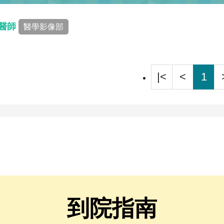
 醫師
醫學影像部
|<
<
1
到院指南