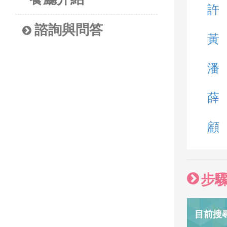
許
諮詢與問答
黃
潘
薛
顧
步
目前搜