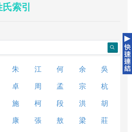
姓氏索引
朱
江
何
余
吳
卓
周
孟
宗
杭
施
柯
段
洪
胡
康
張
敖
梁
莊