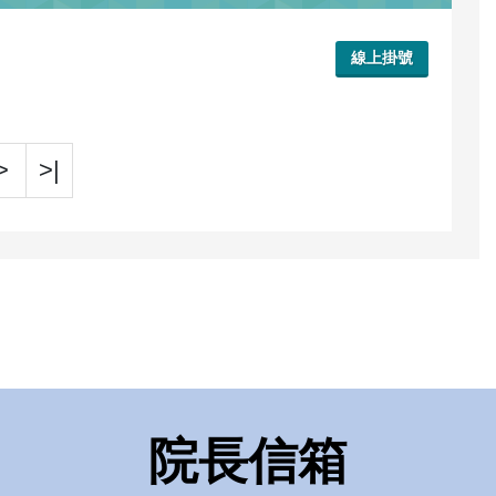
線上掛號
>
>|
院長信箱