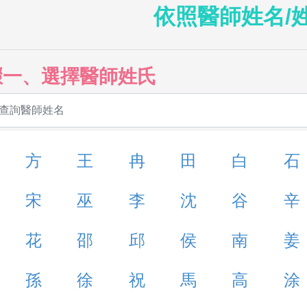
依照醫師姓名/
驟一、選擇醫師姓氏
方
王
冉
田
白
石
宋
巫
李
沈
谷
辛
花
邵
邱
侯
南
姜
孫
徐
祝
馬
高
涂