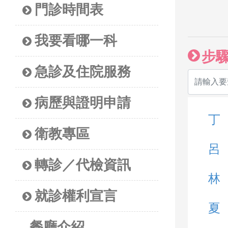
門診時間表
我要看哪一科
步
急診及住院服務
病歷與證明申請
丁
衛教專區
呂
轉診／代檢資訊
林
就診權利宣言
夏
餐廳介紹