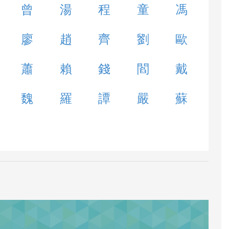
曾
湯
程
童
馮
廖
趙
齊
劉
歐
蕭
賴
錢
閻
戴
魏
羅
譚
嚴
蘇