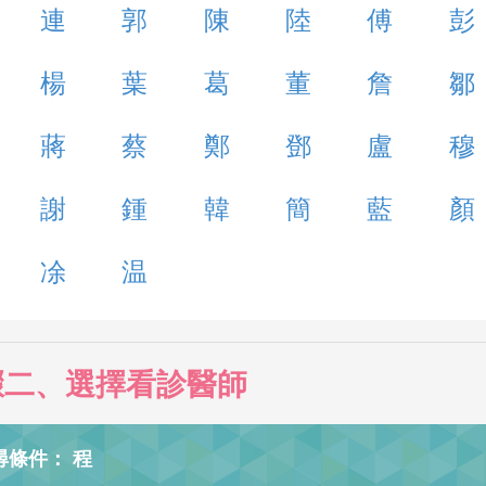
連
郭
陳
陸
傅
彭
楊
葉
葛
董
詹
鄒
蔣
蔡
鄭
鄧
盧
穆
謝
鍾
韓
簡
藍
顏
凃
温
驟二、選擇看診醫師
尋條件： 程