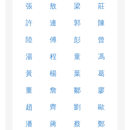
張
敖
梁
莊
許
連
郭
陳
陸
傅
彭
曾
湯
程
童
馮
黃
楊
葉
葛
董
詹
鄒
廖
趙
齊
劉
歐
潘
蔣
蔡
鄭