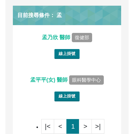
目前搜尋條件： 孟
孟乃欣 醫師
復健部
線上掛號
孟平平(女) 醫師
眼科醫學中心
線上掛號
|<
<
1
>
>|