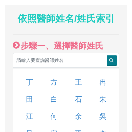
依照醫師姓名/姓氏索引
步驟一、選擇醫師姓氏
丁
方
王
冉
田
白
石
朱
江
何
余
吳