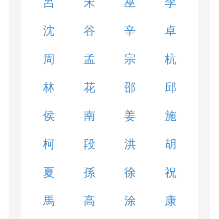
呂
宋
巫
李
沈
谷
辛
卓
周
孟
宗
杭
林
花
邵
邱
侯
南
姜
施
柯
段
洪
胡
夏
孫
徐
祝
馬
高
涂
康