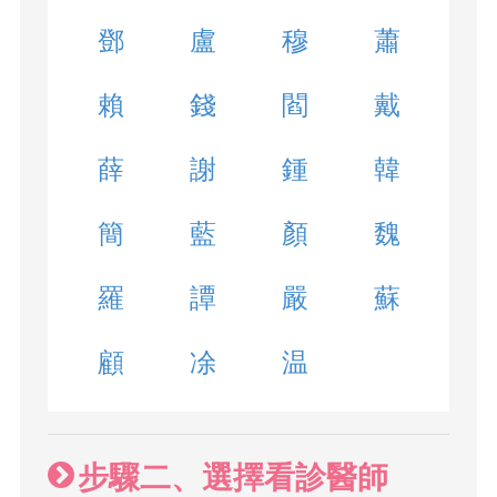
鄧
盧
穆
蕭
賴
錢
閻
戴
薛
謝
鍾
韓
簡
藍
顏
魏
羅
譚
嚴
蘇
顧
凃
温
步驟二、選擇看診醫師