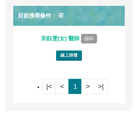
目前搜尋條件： 宋
宋鈺雯(女) 醫師
婦科
線上掛號
|<
<
1
>
>|