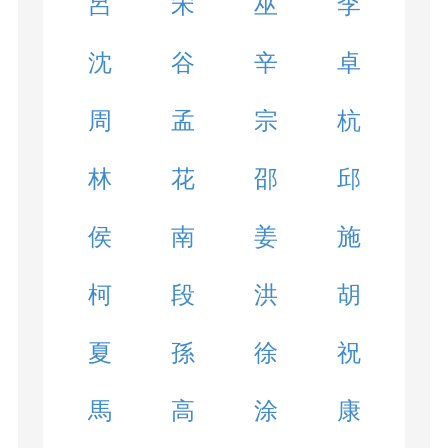
呂
宋
巫
李
沈
谷
辛
卓
周
孟
宗
杭
林
花
邵
邱
侯
南
姜
施
柯
段
洪
胡
夏
孫
徐
祝
馬
高
涂
康