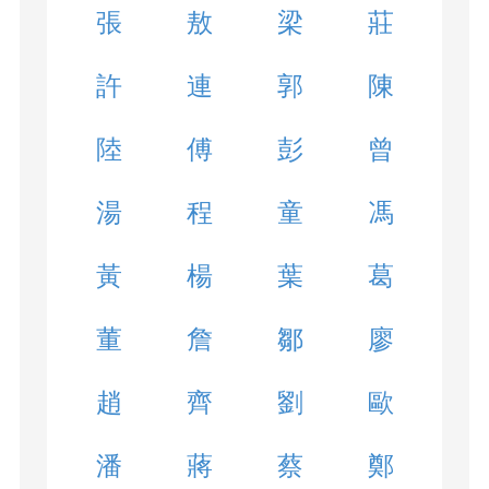
張
敖
梁
莊
許
連
郭
陳
陸
傅
彭
曾
湯
程
童
馮
黃
楊
葉
葛
董
詹
鄒
廖
趙
齊
劉
歐
潘
蔣
蔡
鄭