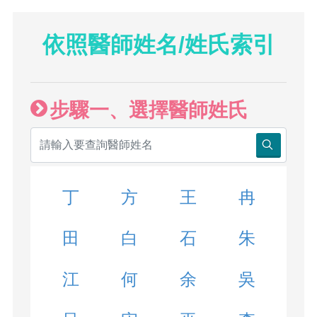
依照醫師姓名/姓氏索引
步驟一、選擇醫師姓氏
丁
方
王
冉
田
白
石
朱
江
何
余
吳