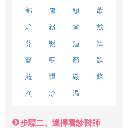
鄧
盧
穆
蕭
賴
錢
閻
戴
薛
謝
鍾
韓
簡
藍
顏
魏
羅
譚
嚴
蘇
顧
凃
温
步驟二、選擇看診醫師