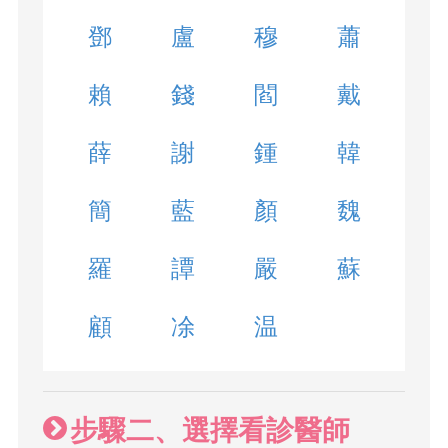
鄧
盧
穆
蕭
賴
錢
閻
戴
薛
謝
鍾
韓
簡
藍
顏
魏
羅
譚
嚴
蘇
顧
凃
温
步驟二、選擇看診醫師