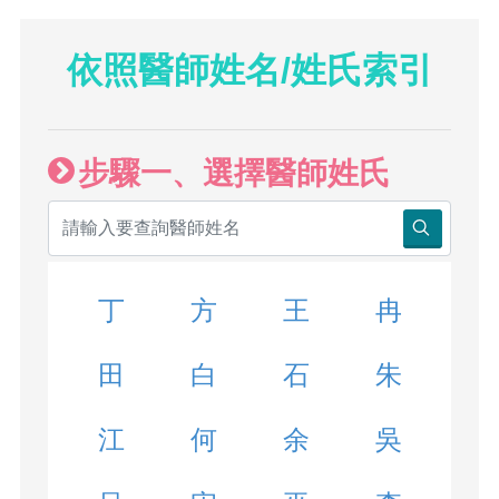
依照醫師姓名/姓氏索引
步驟一、選擇醫師姓氏
丁
方
王
冉
田
白
石
朱
江
何
余
吳