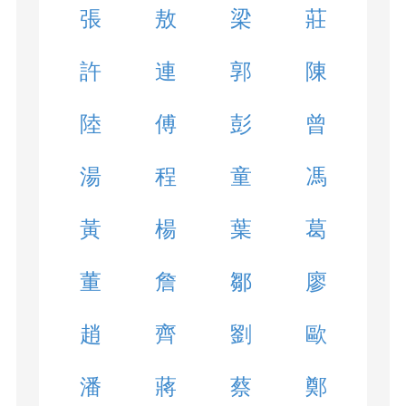
張
敖
梁
莊
許
連
郭
陳
陸
傅
彭
曾
湯
程
童
馮
黃
楊
葉
葛
董
詹
鄒
廖
趙
齊
劉
歐
潘
蔣
蔡
鄭