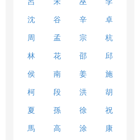
呂
宋
巫
李
沈
谷
辛
卓
周
孟
宗
杭
林
花
邵
邱
侯
南
姜
施
柯
段
洪
胡
夏
孫
徐
祝
馬
高
涂
康