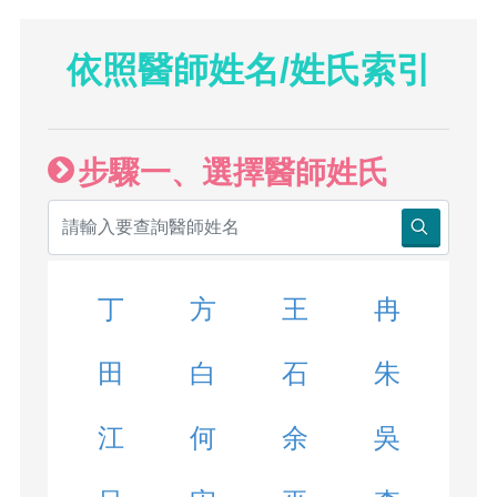
依照醫師姓名/姓氏索引
步驟一、選擇醫師姓氏
丁
方
王
冉
田
白
石
朱
江
何
余
吳