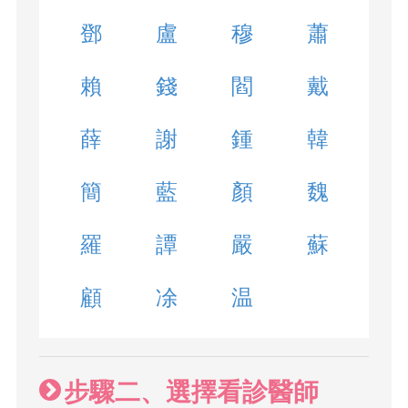
鄧
盧
穆
蕭
賴
錢
閻
戴
薛
謝
鍾
韓
簡
藍
顏
魏
羅
譚
嚴
蘇
顧
凃
温
步驟二、選擇看診醫師