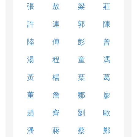
張
敖
梁
莊
許
連
郭
陳
陸
傅
彭
曾
湯
程
童
馮
黃
楊
葉
葛
董
詹
鄒
廖
趙
齊
劉
歐
潘
蔣
蔡
鄭