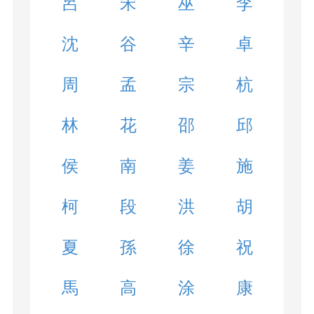
呂
宋
巫
李
沈
谷
辛
卓
周
孟
宗
杭
林
花
邵
邱
侯
南
姜
施
柯
段
洪
胡
夏
孫
徐
祝
馬
高
涂
康